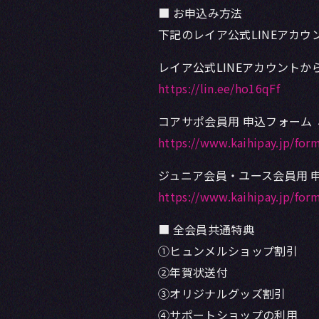
■ お申込み方法
下記のレイア公式LINEアカ
レイア公式LINEアカウント
https://lin.ee/ho16qFf
コアサポ会員用 申込フォーム 
https://www.kaihipay.jp/f
ジュニア会員・ユース会員用 
https://www.kaihipay.jp/f
■ 全会員共通特典
①ヒュンメルショップ割引
②年賀状送付
③オリジナルグッズ割引
④サポートショップの利用