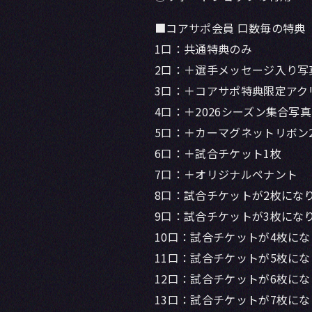
■コアサポ会員 口数毎の特典
1口：共通特典のみ
2口：＋選手メッセージ入り写真
3口：＋コアサポ特典限定アク
4口：＋2026シーズン集合写真
5口：＋カーマグネットリボン2
6口：＋試合チケット1枚
7口：＋オリジナルペナント
8口：試合チケットが2枚にな
9口：試合チケットが3枚にな
10口：試合チケットが4枚に
11口：試合チケットが5枚に
12口：試合チケットが6枚に
13口：試合チケットが7枚に