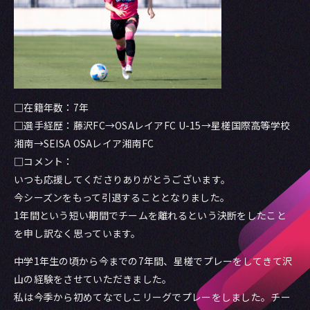
□在籍年数：7年
□選手経歴：藤沢FC→OSAレイアFC U-15→星槎国際高等学校
湘南→SEISA OSAレイア湘南FC
□コメント：
いつも応援してくださりありがとうございます。
今シーズンをもって引退することとなりました。
1年間という短い期間でチームを離れるという決断をしたこと
を申し訳なく思っています。
中学1年生の頃から今までの7年間、星槎でプレーをしてきて沢
山の経験をさせていただきました。
私は今季から初めてなでしこリーグでプレーをしました。チー